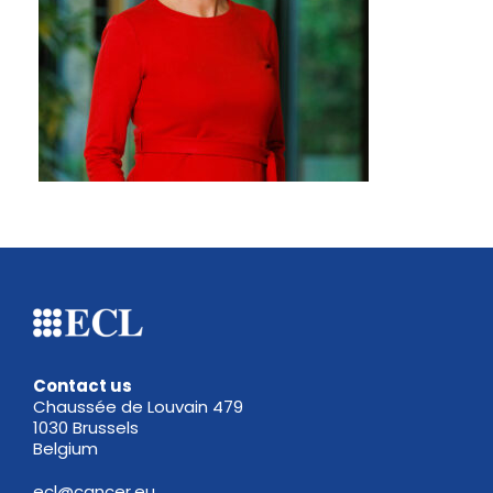
Contact us
Chaussée de Louvain 479
1030 Brussels
Belgium
ecl@cancer.eu