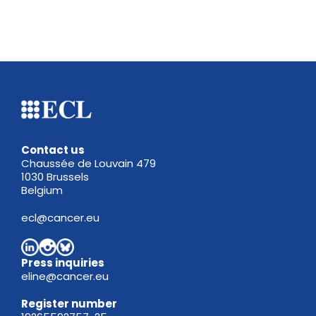
Contact us
Chaussée de Louvain 479
1030 Brussels
Belgium
ecl@cancer.eu
Press inquiries
eline@cancer.eu
Register
number