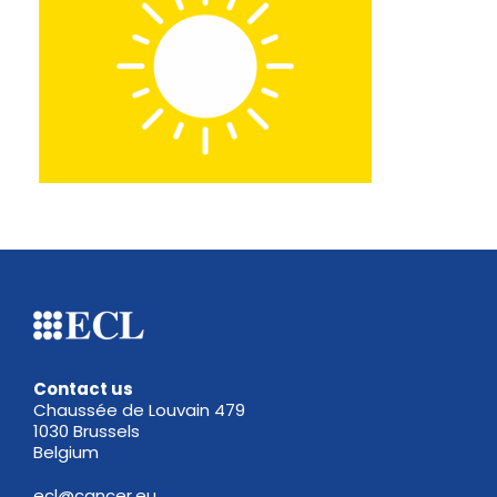
Contact us
Chaussée de Louvain 479
1030 Brussels
Belgium
ecl@cancer.eu